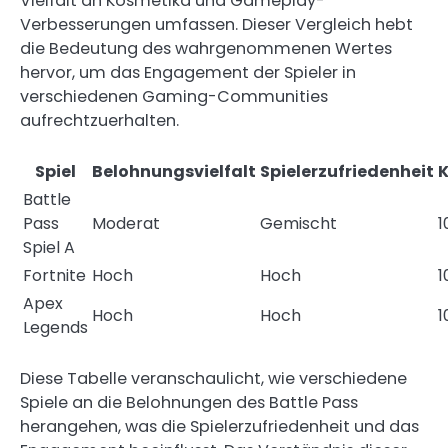
Vielfalt an Kosmetika und Gameplay-
Verbesserungen umfassen. Dieser Vergleich hebt
die Bedeutung des wahrgenommenen Wertes
hervor, um das Engagement der Spieler in
verschiedenen Gaming-Communities
aufrechtzuerhalten.
Spiel
Belohnungsvielfalt
Spielerzufriedenheit
K
Battle
Pass
Moderat
Gemischt
1
Spiel A
Fortnite
Hoch
Hoch
1
Apex
Hoch
Hoch
1
Legends
Diese Tabelle veranschaulicht, wie verschiedene
Spiele an die Belohnungen des Battle Pass
herangehen, was die Spielerzufriedenheit und das