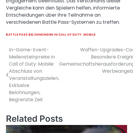
Engagement beeinflusst. Das Verständnis dieser
Vergleiche kann den Spielern helfen, informierte
Entscheidungen über ihre Teilnahme an
verschiedenen Battle Pass-Systemen zu treffen.
BATTLE PASS BELOHNUNGEN IN CALL OF DUTY: MOBILE
In-Game-Event-
Waffen-Upgrades-Cod
Post
Meilensteinpreise in
Besondere Ereigni
navigation
Call of Duty: Mobile:
Gemeinschaftsherausforderun
Abschluss von
Werbeangeb
Veranstaltungszielen,
Exklusive
Belohnungen,
Begrenzte Zeit
Related Posts